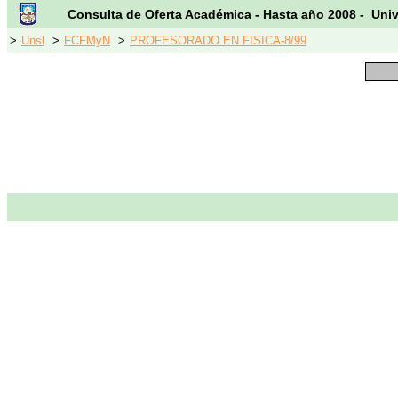
Consulta de Oferta Académica - Hasta año 2008 - Uni
>
Unsl
>
FCFMyN
>
PROFESORADO EN FISICA-8/99