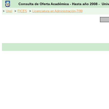
Consulta de Oferta Académica - Hasta año 2008 - Uni
>
Unsl
>
FICES
>
Licenciatura en Administración-7/99